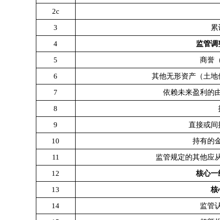
2c
3
累
4
监管调
5
商誉
6
其他无形资产（土地
7
依赖未来盈利的
8
9
直接或间
10
持有的
11
监管规定的其他应
12
核心一
13
核
14
监管