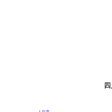
四
1
引言